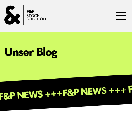
Direkt zum Inhalt wechseln
Toggl
Unser Blog
F&P NEWS +++ 
 F&P NEWS +++